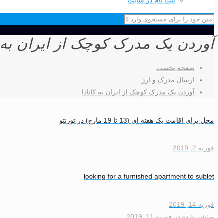
ثبت نام در سایت
آوردن یک مدرک کوچک از ایران به ک
صفحه نخست
ارسال مدرک و ارز
آوردن یک مدرک کوچک از ایران به کانادا
محل برای اقامت یک هفته ای (13 تا 19 مارچ) در تورنتو
فوریه 2, 2019
looking for a furnished apartment to sublet
فوریه 14, 2019
منتشر شده
در
فوریه 11, 2019