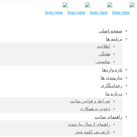
صفحه اصلی
برنامه ها
اطلاعیه
هفتگی
مناسبتی
تازه واردها
نیازمندی ها
رخدادنگاری
درباره ما
شرایط و قوانین سایت
دعوت به همکاری
راهنمای سایت
راهنمای ارسال نیازمندی
بازتعریف کلمه عبور