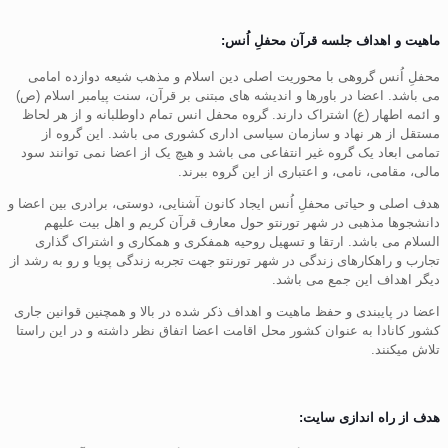
ماهیت و اهداف جلسه قرآن محفلِ اُنس:
محفلِ اُنس گروهی با محوریت اصلی دین اسلام و مذهب شیعه دوازده امامی
می باشد. اعضا در باورها و اندیشه های مبتنی بر قرآن، سنت پیامبر اسلام (ص)
و ائمه اطهار (ع) اشتراک دارند. گروه محفل انس تمام داوطلبانه و از هر لحاظ
مستقل از هر نهاد و سازمان سیاسی اداری کشوری می باشد. این گروه از
تمامی ابعاد یک گروه غیر انتفاعی می باشد و هیچ یک از اعضا نمی توانند سود
مالی، مقامی، نامی، و اعتباری از این گروه ببرند.
هدف اصلی و حیاتی محفلِ اُنس ایجاد کانون آشنایی، دوستی، برادری بین اعضا و
دانشجوها مذهبی در شهر تورنتو حول معارف قرآن کریم و اهل بیت علیهم
السلام می باشد. ارتقا و تسهیل روحیه همفکری و همکاری و اشتراک گذاری
تجارب و راهکارهای زندگی در شهر تورنتو جهت تجربه زندگی پویا و رو به رشد از
دیگر اهداف این جمع می باشد.
اعضا در پایبندی و حفظ ماهیت و اهداف ذکر شده در بالا و همچنین قوانین جاری
کشور کانادا به عنوان کشور محل اقامت اعضا اتفاق نظر داشته و در این راستا
تلاش میکنند.
هدف از راه اندازی سایت: