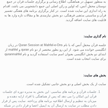
به منظور تسهیل در هماهنگی، اطلاع رسانی و برگزاری جلسات قرآن در جمع
دوستان محفلِ اُنس، که اولین و رکن اصلی این جمع دانشجویی می باشد، اقدام
به راه اندازی این سایت شده است. در کنار برگزاری برنامه های هفتگی تفسیر
قرآن و مناسبتی مذهبی فرهنگی، دو بخش نیازمندی ها و مقالات تازه وارد ها به
قابلیت های سایت اضافه گردید.
نام گذاری سایت:
جلسه قرآن محفلِ اُنس که با نام Quran Session at Mahfel-e-Ons در زبان
انگلیسی خوانده می شود. از این رو بطور مختصر از دو نام quran و mahfel از
ابتدای دو بخش انگلیسی بعنوان اسم سایت استفاده گردید و نام quranmahfel
برای سایت انتخاب شده است.
بخش های سایت:
سایت از یک بخش اصلی و دو بخش جانبی تشکیل شده است.
جلسات قرآن و برنامه های مناسبی: این بخش به مدیره دوره ای جلسات
قرآن این امکان را می دهد که پس از هماهنگی با افراد ارایه دهنده و
میزبان به تنظیم و ارسال اطلاعیه برنامه های پرداخته. سایت پس از قرار
دادن مطلب در سایت به ارسال آن به ایمیل اعضا و قرار دادن در شبکه