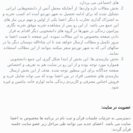
های اجتماعی می پردازد.
بخش مقالات تازه واردها: از آنجایکه محفلِ اُنس از دانشجوهایی ایرانی
تشکیل شده که برای ادامه تحصیل به شهر تورنتو آمده اند کسب تجربه و
به اشتراک گذاری تجارب با دیگر اعضا یکی از اولین و مهم ترین نیاز های
این جمع می باشد. از این رو پس از مشاهده تجربه موفق تجربه نگاری
پیرامون زندگی در شهرها در گروه های دانشجویی دیگر اقدام به قرار
دادن صفحه مخصوص به این مقالات نموده. این صفحه با همت اعضا به
مرور تکمیل و مطالب ارسال خواهد شد تا ان شاءالله دوستان دیگر ما در
سالهای آتی که به شهر تورنتو سفر میکنند بتوانند از این مطالب استفاده
نمایند.
بخش نیازمندی ها: این بخش از ابتدا شکل گیری این جمع دانشجویی
همواره مورد توجه بوده و از این رو در سایت هم به تعریف و اختصاص
صفحه جداگانه برای این منظور توجه شده. هدف از این بخش ارسال
نیازمندی های شخصی افراد در بین اعضا بوده که می تواند شامل خرید و
فروش اجناس مصرفی و کاربردی زندگی مانند لوازم خانه، ماشین و غیره
شود.
عضویت در سایت:
دسترسی به جزئیات جلسات قرآن و ثبت نام در برنامه ها مخصوص به اعضا
سایت می باشد. اعضای جدید می توانند طی مراحل زیر عضو سایت جلسه
قرآن گردند: