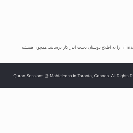
در صورتیکه وجود راهنما برای بخش های دیگر سایت را لازم میدانید لطفا از طریق ارتباط با مدیر دوره ای به نشانی manager at quranmahfel dot com آن را به اطلاع دوستان دست اندر کار برسایند. همچون همیشه