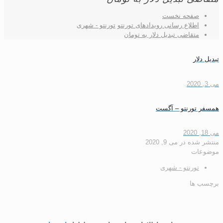
صفحه نخست
اطلاع رسانی رویدادهای تورنتو
تورنتو - شهری
متقاضی تبدیل دلار به تومان
تبدیل دلار
می 3, 2020
همسفر تورنتو – آگست
می 18, 2020
منتشر شده
در
می 9, 2020
موضوعات
تورنتو - شهری
برچسب ها