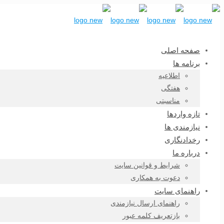
صفحه اصلی
برنامه ها
اطلاعیه
هفتگی
مناسبتی
تازه واردها
نیازمندی ها
رخدادنگاری
درباره ما
شرایط و قوانین سایت
دعوت به همکاری
راهنمای سایت
راهنمای ارسال نیازمندی
بازتعریف کلمه عبور