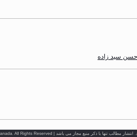
 حسن سید زاده
 | Quran Sessions @ Mahfeleons in Toronto, Canada. All Rights Reserved