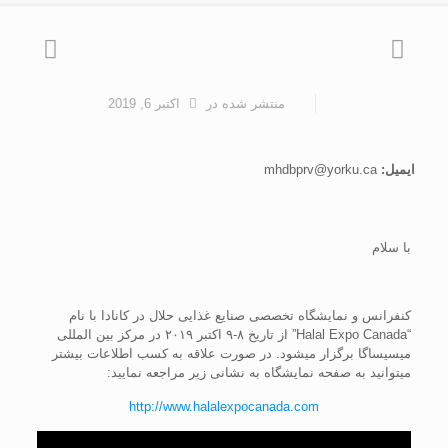
منتشر شده
در
اکتبر 6, 2019
ایمیل:
mhdbprv@yorku.ca
با سلام
کنفرانس و نمایشگاه تخصصی صنایع غذایی حلال در کانادا با نام
“Halal Expo Canada” از تاریخ ۸-۹ اکتبر ۲۰۱۹ در مرکز بین المللی
میسیساگا برگزار میشود. در صورت علاقه به کسب اطلاعات بیشتر
میتوانید به صفحه نمایشگاه به نشانی زیر مراجعه نمایید:
http://www.halalexpocanada.com