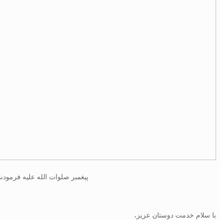
پیغمبر صلوات الله علیه فرمودند: وَ إِنَّهُ
با سلام خدمت دوستان عزیز،