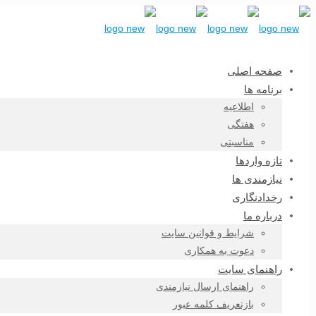
صفحه اصلی
برنامه ها
اطلاعیه
هفتگی
مناسبتی
تازه واردها
نیازمندی ها
رخدادنگاری
درباره ما
شرایط و قوانین سایت
دعوت به همکاری
راهنمای سایت
راهنمای ارسال نیازمندی
بازتعریف کلمه عبور