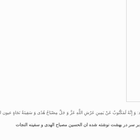
 لَمَکْتُوبٌ عَنْ یَمِینِ عَرْشِ اللَّهِ عَزَّ وَ جَلَّ مِصْبَاحُ هُدًى وَ سَفِینَةُ نَجَاةٍ عیون اخبا
بر سر در بهشت نوشته شده ان الحسین مصباح الهدی و سفینه النجات