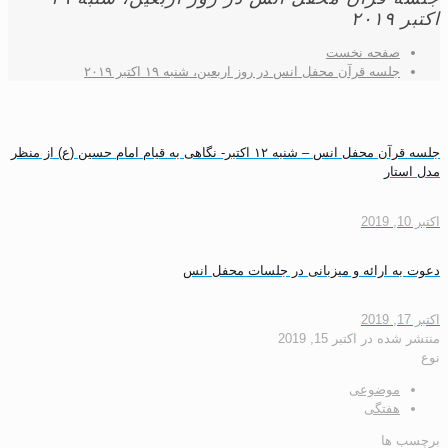
۲۰
صفحه نخست
جلسه قرآن محفل انس در روز اربعین، شنبه ۱۹ اکتبر ۲۰۱۹
جلسه قرآن محفل انس – شنبه ۱۲ اکتبر- نگاهی به قیام امام حسین (ع) از منظر
تار
ه ارائه و میزبانی در جلسات محفل انس
شده
در
اکتبر 15, 2019
موضوعی
هفتگی
 ها