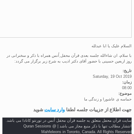
علیک یا ابا عبدلله
، ان شاءالله جلسه بعدی قرآن محفل ِاُنس همراه با ذکر و سخنرانی در
عین حسینی با حضور آقای دکتر ادیب به شرح زیر برگزار می گردد:
Saturday, 19 Oc
:
ی عاشورا و زندگی ما
طلاع از جزییات جلسه لطفا
وارد سایت
شوید
رآن محفل متعلق به جلسه قرآن محفل اُنس در تورنتو کانادا می باشد.
انتشار مطالب تنها با ذکر منبع مجاز می باشد | Quran Sessions @
Mahfeleons in Toronto, Canada. All Rights Re