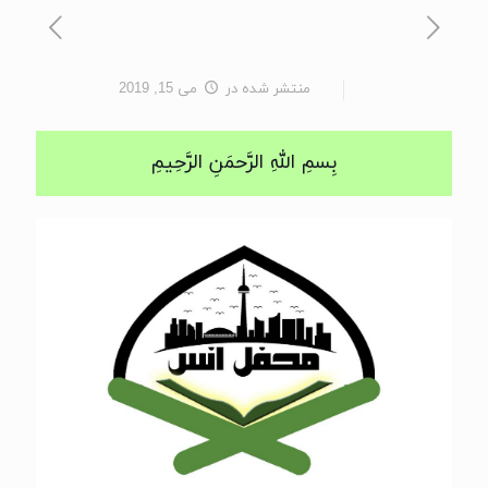
منتشر شده
در
می 15, 2019
بِسمِ اللهِ الرَّحمَنِ الرَّحِيمِ