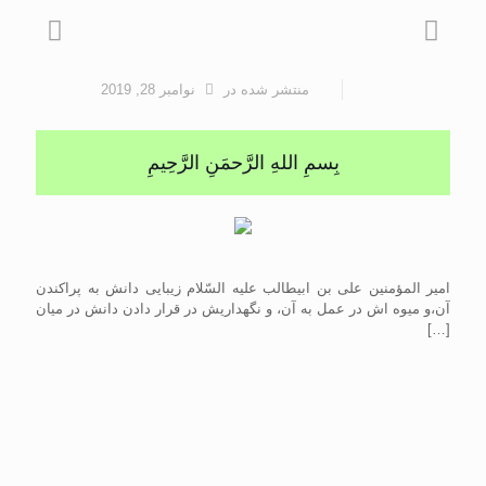
منتشر شده
در
نوامبر 28, 2019
بِسمِ اللهِ الرَّحمَنِ الرَّحِيمِ
امير المؤمنين على بن ابيطالب عليه السّلام زیبایى دانش به پراکندن
آن،و میوه اش در عمل به آن، و نگهداریش در قرار دادن دانش در میان
[…]