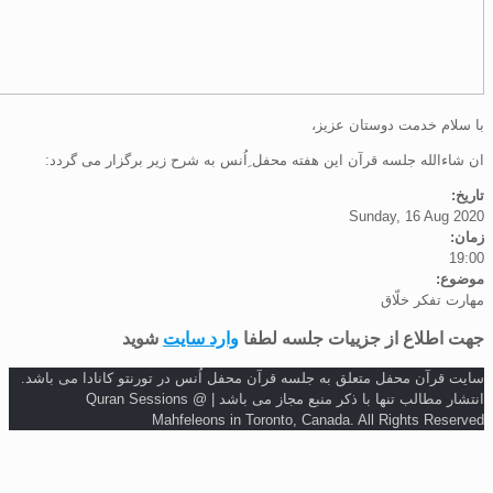
م خدمت دوستان عزیز،
لله جلسه قرآن این هفته محفل ِاُنس به شرح زیر برگزار می گردد:
Sunday, 16 Au
:
فکر خلّاق
طلاع از جزییات جلسه لطفا
وارد سایت
شوید
رآن محفل متعلق به جلسه قرآن محفل اُنس در تورنتو کانادا می باشد.
انتشار مطالب تنها با ذکر منبع مجاز می باشد | Quran Sessions @
Mahfeleons in Toronto, Canada. All Rights Re