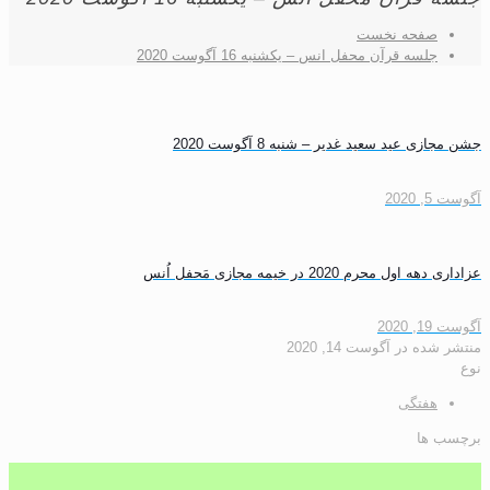
صفحه نخست
جلسه قرآن محفل انس – یکشنبه 16 آگوست 2020
ی عید سعید غدیر – شنبه 8 آگوست 2020
20
ل محرم 2020 در خیمه مجازی مَحفل اُنس
20
شده
در
آگوست 14, 2020
هفتگی
 ها