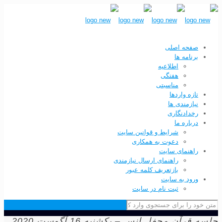
صفحه اصلی
برنامه ها
اطلاعیه
هفتگی
مناسبتی
تازه واردها
نیازمندی ها
رخدادنگاری
درباره ما
شرایط و قوانین سایت
دعوت به همکاری
راهنمای سایت
راهنمای ارسال نیازمندی
بازتعریف کلمه عبور
ورود به سایت
ثبت نام در سایت
رآن محفل انس – یکشنبه 16 آگوست 2020