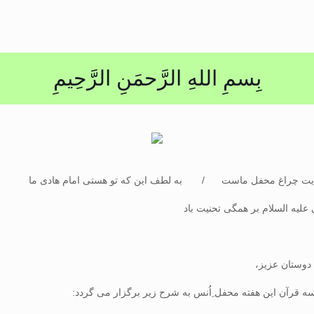
بِسمِ اللهِ الرَّحمَنِ الرَّحِيمِ
ایت چراغ محفل ماست / به لطف این که تو هستی امام هادی ما
ی علیه السلام بر همگی تحنیت باد
دوستان عزیز،
ه قرآن این هفته محفل ِاُنس به شرح زیر برگزار می گردد: