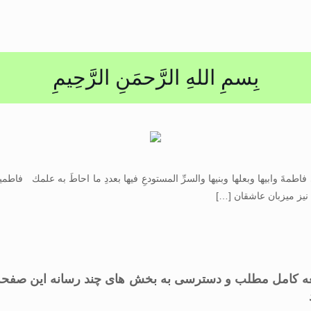
بِسمِ اللهِ الرَّحمَنِ الرَّحِيمِ
 فاطمةَ وابيها وبعلها وبنيها والسرِّ المستودعِ فيها بعددِ ما احاطَ به علمك فاطمیه
یز میزبان عاشقان
[…]
 کامل مطلب و دسترسی به بخش های چند رسانه این صفحه