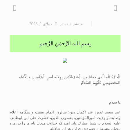
منتشر شده
در
جولای 1, 2023
بِسمِ اللهِ الرَّحمَنِ الرَّحِيمِ
الْحَمْدُ لِلَّهِ الَّذِی جَعَلَنَا مِنَ الْمُتَمَسِّکِینَ بِوِلاَیَهِ أَمِیرِ الْمُؤْمِنِینَ وَ الْأَئِمَّه
المعصومینِ عَلَیْهِمُ السَّلاَمُ
با سلام
عيد سعيد غدير، عید اکمال دین؛ سالروز اتمام نعمت و هنگامه اعلام
وصایت و ولایت امیرالمؤمنين، یعسوب الدین، حضرت علی ابن ابیطالب
علیه السلام بر شما مبارك باد. اميد كه خداوند متعال نام ما را درزمره
محبان وشيعيان حضرتش قرار دهد إن شاءلله.