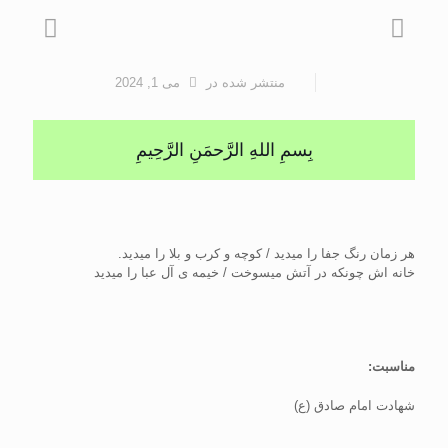
منتشر شده
در
می 1, 2024
بِسمِ اللهِ الرَّحمَنِ الرَّحِيمِ
هر زمان رنگ جفا را می‎دید / کوچه و کرب و بلا را می‎دید.
خانه اش چونکه در آتش می‎سوخت / خیمه ی آل عبا را می‎دید
مناسبت:
شهادت امام صادق (ع)