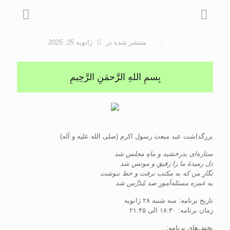
منتشر شده
در
ژانویه 25, 2025
بِسمِ اللهِ الرَّحمَنِ الرَّحِيمِ
بزرگداشت عید مبعث رسول اکرم (صلی الله علیه و آله)
ستاره‌ای بدرخشید و ماهِ مجلس شد
دل رمیدهٔ ما را رفیق و مونس شد
نگارِ من که به مکتب نرفت و خط ننوشت
به غمزه مسئله‌آموزِ صد مُدَرِّس شد
تاریخ برنامه: سه شنبه ۲۸ ژانویه
زمان برنامه: ۱۸:٣٠ الی ۲۱:۴۵
بخش‌های برنامه: