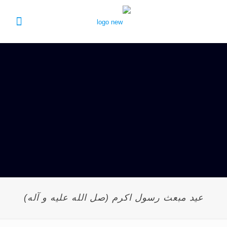
عید مبعث رسول اکرم (صل الله علیه و آله)