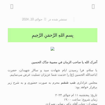
منتشر شده
در
جولای 10, 2024
بِسمِ اللهِ الرَّحمَنِ الرَّحِيمِ
آجرک الله یا صاحب الزمان في مصیبة جدّک الحسين
با سلام، فرا رسیدن ایام شهادت سید و سالار شهیدان، حضرت
اباعبدالله الحسین (ع) را خدمت شما عزیزان تسلیت عرض می‌نماییم.
مجلس عزاداری
شب ششم
محرم به صورت حضوری و به شرح زیر
برقرار خواهد بود:
تاریخ: پنجشنبه ۱۱ ام جولای ۲۰۲۴
زمان شروع: ساعت ۱۹:۰۰
سخنران: جناب آقای دکتر رضایی شیرازی