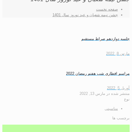
صفحه نخست
جشن نیمه شعبان و عید نوروز سال 1401
وازدهم صراط مستقیم
افطاری شب هفتم رمضان 2022
شده
در
مارس 13, 2022
مناسبتی
 ها