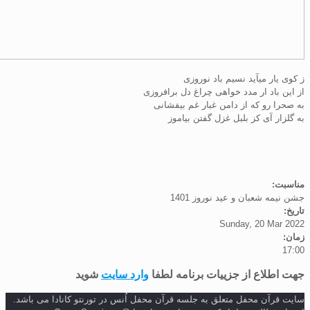
ار میآید نسیم باد نوروزی
باد ار مدد خواهی چراغ دل برافروزی
 رو که از دامن غبار غم بیفشانی
ر آی کز بلبل غزل گفتن بیاموز
:
ه شعبان و عید نوروز 1401
Sunday, 20 Ma
طلاع از جزییات برنامه لطفا
وارد سایت
شوید
رآن محفل متعلق به جلسه قرآن محفل اُنس در تورنتو کانادا می باشد.