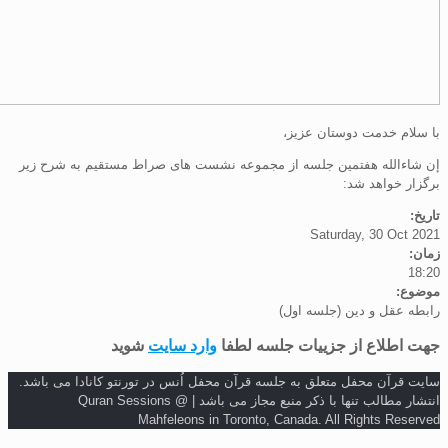
م خدمت دوستان عزیز،
الله هفتمین جلسه از مجموعه نشست های صراط مستقیم به شرح زیر
 خواهد شد:
Saturday, 30 Oc
:
عقل و دین (جلسه اول)
طلاع از جزییات جلسه لطفا
وارد سایت
شوید
رآن محفل متعلق به جلسه قرآن محفل اُنس در تورنتو کانادا می باشد.
انتشار مطالب تنها با ذکر منبع مجاز می باشد | Quran Sessions @
Mahfeleons in Toronto, Canada. All Rights Re