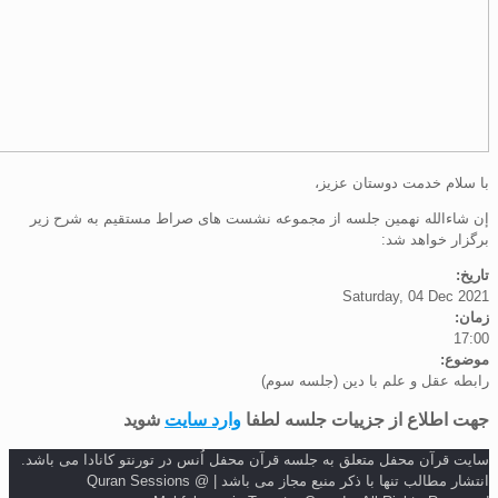
م خدمت دوستان عزیز،
الله نهمین جلسه از مجموعه نشست های صراط مستقیم به شرح زیر
 خواهد شد:
Saturday, 04 De
:
عقل و علم با دین (جلسه سوم)
طلاع از جزییات جلسه لطفا
وارد سایت
شوید
رآن محفل متعلق به جلسه قرآن محفل اُنس در تورنتو کانادا می باشد.
انتشار مطالب تنها با ذکر منبع مجاز می باشد | Quran Sessions @