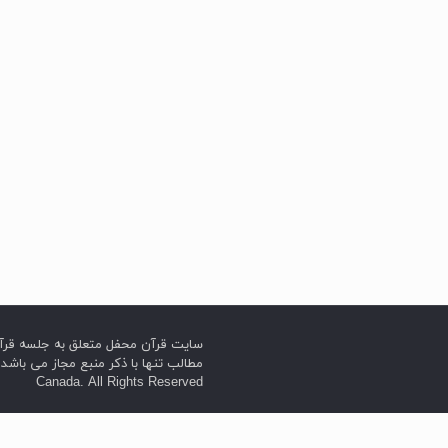
2020
روز یکشنبه 12
اپریل 2020 در
نشستی آنلاین به
گرامیداشت عید
نیمه شعبان سال
1441 قمری
پرداختیم. این
نشست با قرایت
مناجات شعبانیه و
قرآن آغاز
[…]
 تورنتو کانادا می باشد. انتشار
 منبع مجاز می باشد | Quran Sessions @ Mahfeleons in Toronto,