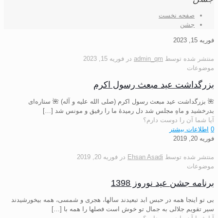
صفحه نخست
جشن
فوریه 15, 2023
منتشر شده توسط
admin_qm
در
فوریه 15, 2023
موضوعات
بزرگداشت عید مبعث رسول اکرم
🌺 بزرگداشت عید مبعث رسول اکرم (صلی الله علیه و آله) 🌺 ستاره‌ای
بدرخشید و ماهِ مجلس شد دل رمیدهٔ ما را رفیق و مونس شد
[…]
آیا شما آن را دوست دارم؟
0
اطلاعات بیشتر
فوریه 20, 2019
منتشر شده توسط
Ehsan Asadi
در
فوریه 20, 2019
موضوعات
برنامه جشن عید نوروز 1398
بی تو اینجا همه در حبس ابد تبعیدند سالها، هجری و شمسی، همه بی‎خورشیدند
سیر تقویم جلالی به جمال تو خوش است فصل‎ها را همه با
[…]