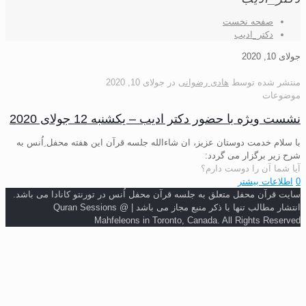
صفحه نخست
دکتر_ادیب
جولای 10, 2020
منتشر شده توسط
هادی رضوانی
در
جولای 10, 2020
موضوعات
نشست ویژه با حضور دکتر ادیب – یکشنبه 12 جولای 2020
با سلام خدمت دوستان عزیز، ان شاءالله جلسه قرآن این هفته محفل ِاُنس به
شرح زیر برگزار می گردد:
آیا شما آن را دوست دارم؟
0
اطلاعات بیشتر
سایت قرآن محفل متعلق به جلسه قرآن محفل اُنس در تورنتو کانادا می باشد.
انتشار مطالب تنها با ذکر منبع مجاز می باشد | Quran Sessions @
Mahfeleons in Toronto, Canada. All Rights Reserved