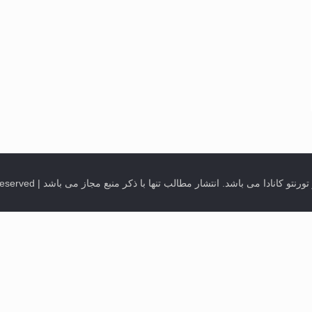
ب تنها با ذکر منبع مجاز می باشد | Quran Sessions @ Mahfeleons in Toronto, Canada. All Rights Reserved