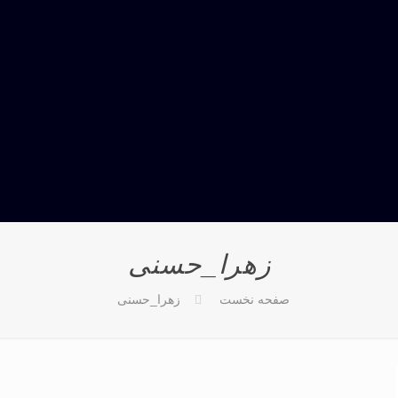
زهرا_حسنی
صفحه نخست
زهرا_حسنی