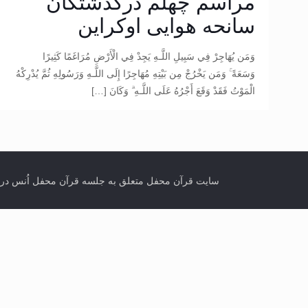
مراسم چهلم درگذشتگان
سانحه هوایی اوکراین
وَمَن يُهَاجِرْ فِي سَبِيلِ اللَّـهِ يَجِدْ فِي الْأَرْضِ مُرَاغَمًا كَثِيرًا
وَسَعَةً ۚ وَمَن يَخْرُجْ مِن بَيْتِهِ مُهَاجِرًا إِلَى اللَّـهِ وَرَسُولِهِ ثُمَّ يُدْرِكْهُ
الْمَوْتُ فَقَدْ وَقَعَ أَجْرُهُ عَلَى اللَّـهِ ۗ وَكَانَ
[…]
سایت قرآن محفل متعلق به جلسه قرآن محفل اُنس در تورنتو کانادا می باشد. انتشار مطال