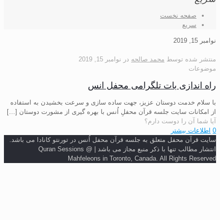
صفحه نخست
سریع
نوامبر 15, 2019
منتشر شده توسط
محمد صالحه
در
نوامبر 15, 2019
موضوعات
راه اندازی بات تلگرامی محفل انس
با سلام خدمت دوستان عزیز، جهت ساده سازی و سرعت بخشیدن به استفاده
از امکانات سایت جلسه قرآن محفلِ اُنس با بهره گیری از مشورت دوستان
[…]
آیا شما آن را دوست دارم؟
0
اطلاعات بیشتر
سایت قرآن محفل متعلق به جلسه قرآن محفل اُنس در تورنتو کانادا می باشد.
انتشار مطالب تنها با ذکر منبع مجاز می باشد | Quran Sessions @
Mahfeleons in Toronto, Canada. All Rights Reserved