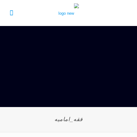
فقه_امامیه