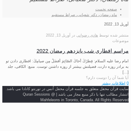
صفحه نخست
ماه رمضان، دکتر شعبانی، صراط مستقیم
آوریل 13, 2022
منتشر شده توسط
هادی رضوانی
در
آوریل 13, 2022
موضوعات
مراسم افطاری شب پانزدهم رمضان 2022
امام رضا عليه السلام: فِطرُكَ أخاكَ الصّائِمَ أفضَلُ مِن صيامِكَ: افطارى دادن تو
به برادر روزه‏ دارت، فضيلتش بيشتر از روزه داشتن توست. منبع: الكافی، جلد
[…]
آیا شما آن را دوست دارم؟
0
اطلاعات بیشتر
سایت قرآن محفل متعلق به جلسه قرآن محفل اُنس در تورنتو کانادا می باشد.
انتشار مطالب تنها با ذکر منبع مجاز می باشد | Quran Sessions @
Mahfeleons in Toronto, Canada. All Rights Reserved