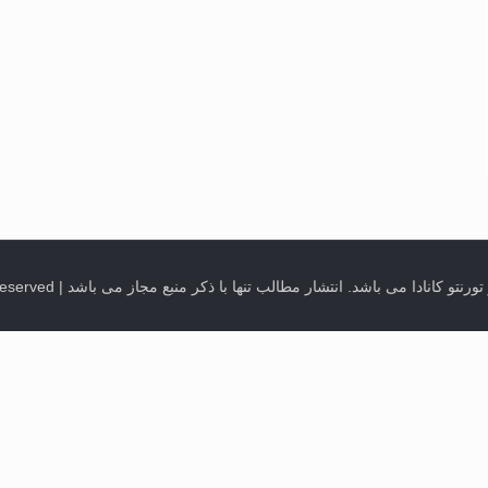
ب تنها با ذکر منبع مجاز می باشد | Quran Sessions @ Mahfeleons in Toronto, Canada. All Rights Reserved