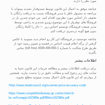
مورد نظر را دارند.
چنانچه موفق به اعمال این قانون توسط صندوقدار نشدید میتواند با
مراجعه به مسیول ناظر یا مدیر فروشگاه نسبت به دریافت رایگان یا
تخفیف دار اجناس مورد نظرتون اقدام کنید. من خودم چندین بار در
فروشگا های نوفریلز با این موضوع روبرو شدم و به راحتی توسط
مدیر شیفت فروشگاه تونستم اجناس زیر ۱۰ دلار را کاملا رایگان
بدون هیچ گونه دردسری دریافت کنم.
چنانچه نتونستید در فروشگاه این کار رو انجام بدید میتونید با عکس
گرفتن از برگه اعلام قیمت اجناس در فقسه و تصویر رسید خود از
طریق طرح شکایت با شماره 1-866-499-4599 (toll free) تماس
بگیرید.
اطلاعات بیشتر
برای دریافت اطلاعات بیشتر و مطالعه جزییات این قانون حتما به
سایت های زیر رجوع کنید و مطالب دقیق تر را بدست بیارید. همچنین
از مواردی که این قانون قابل اعمال نیست میتونید مطلع بشوید.
http://www.retailcouncil.org/scanner-price-accuracy-code/
https://www.competitionbureau.gc.ca/eic/site/cb-
bc.nsf/vwapj/ct02380e.pdf/$file/ct02380e.pdf