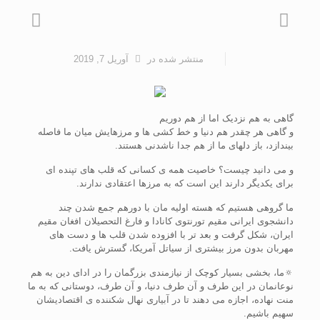
منتشر شده
در
آوریل 7, 2019
گاهی به هم نزدیک اما از هم دوریم
و گاهی هر چقدر هم دنیا و خط کشی ها و مرزهایش میان ما فاصله
بیندازد، باز دلهای ما از هم جدا ناشدنی هستند.
و می دانید چیست؟ خاصیت همه ی کسانی که قلب های تپنده ای
برای یکدیگر دارند این است که به مرزها اعتقادی ندارند.
ما گروهی هستیم که هسته اولیه مان با دورهم جمع شدن چند
دانشجوی ایرانی مقیم تورنتوی کانادا و فارغ التحصیلان افغان مقیم
ایران، شکل گرفت و بعد تر با افزوده شدن قلب ها و دست های
مهربان بدون مرز بیشتری از سیاتل آمریکا، گسترش یافت.
🔅ما، بخشی بسیار کوچک از نیازمندی بزرگمان را در ادای دین به هم
نوعانمان در این طرف و آن طرف دنیا، و آن طرف، دوستانی که به ما
منت نهاده، اجازه می دهند تا در آبیاری نهال شکننده ی اقتصادیشان
سهیم باشیم.