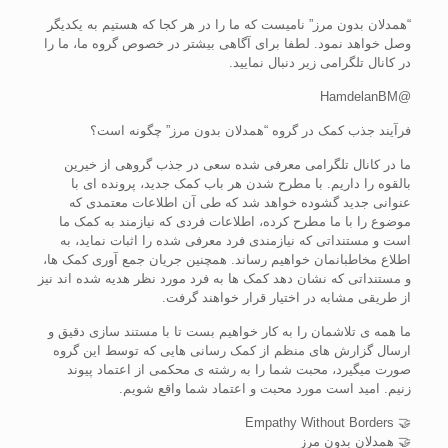
“همدلان بدون مرز” نامیست که ما را در هر کجا که هستیم به یکدیگر
وصل خواهد نمود. لطفا برای آگاهی بیشتر در خصوص گروه ما، ما را
در کانال تلگرامی زیر دنبال نمایید.
@HamdelanBM
فرآیند جذب کمک در گروه “همدلان بدون مرز” چگونه است؟
ما در کانال تلگرامی معرفی شده سعی در جذب گروهی از خیرین
بالقوه را داریم. با مطرح شدن هر باب کمک جدید، پرونده ای با
عنوانی جدید گشوده خواهد شد که طی آن اطلاعات معتمدی که
موضوع را با ما مطرح کرده، اطلاعات فردی که نیازمند به کمک ما
است و مستنداتی که نیازمندی فرد معرفی شده را اثبات نماید، به
اطلاع مخاطبانمان خواهیم رساند. همچنین جریان جمع آوری کمک ها،
و مستنداتی که نشان دهد کمک ها به فرد مورد نظر هدیه شده اند نیز
از طریقی مشابه در اختیار قرار خواهند گرفت.
ما همه ی تلاشمان را به کار خواهیم بست تا با مستند سازی دقیق و
ارسال گزارش های منظم از کمک رسانی هایی که توسط این گروه
صورت میگیرد، محبت شما را به رشته ی محکمی از اعتماد پیوند
زنیم. امید است مورد محبت و اعتماد شما واقع شویم.
🤝 Empathy Without Borders
🤝 همدلان بدون مرز