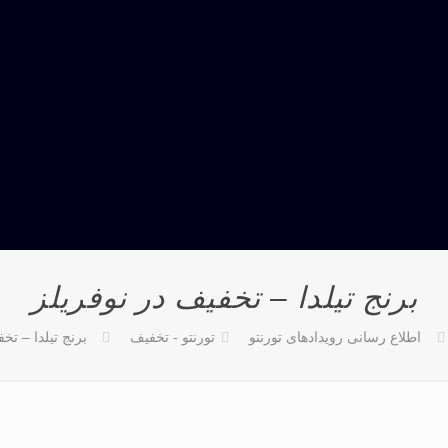
برنج تیلدا – تخفیف در نوفریلز
اطلاع رسانی رویدادهای تورنتو
تورنتو - تخفیف
برنج تیلدا – تخ