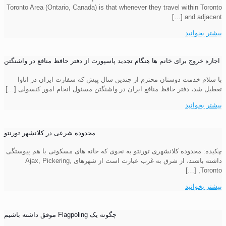
Toronto Area (Ontario, Canada) is that whenever they travel within Toronto
[…]
and adjacent
بیشتر بخوانید
اجازه خروج برای خانم ها هنگام تجدید پاسپورت از دفتر حافظ منافع در واشنگتن
با سلام خدمت دوستان محترم از چندین سال پیش که سفارت ایران در اتاوا
تعطیل شد، دفتر حافظ منافع ایران در واشنگتن مسئول انجام امور کنسولی
[…]
بیشتر بخوانید
محدوده شرعی در کلانشهر تورنتو
چکیده: محدوده کلانشهری تورنتو به نحوی که خانه های مسکونی با هم پیوستگی
داشته باشند، از شرق به غرب عبارت است از شهرهای Ajax, Pickering,
[…]
Toronto,
بیشتر بخوانید
چگونه یک Flagpoling موفق داشته باشیم