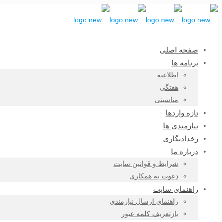
صفحه اصلی
برنامه ها
اطلاعیه
هفتگی
مناسبتی
تازه واردها
نیازمندی ها
رخدادنگاری
درباره ما
شرایط و قوانین سایت
دعوت به همکاری
راهنمای سایت
راهنمای ارسال نیازمندی
بازتعریف کلمه عبور